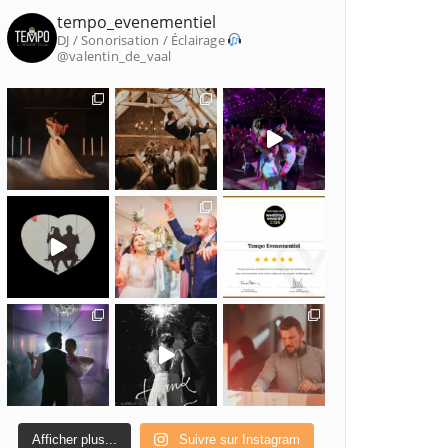
tempo_evenementiel
DJ / Sonorisation / Éclairage
@valentin_de_vaal
Afficher plus...
Suivre sur Instagram