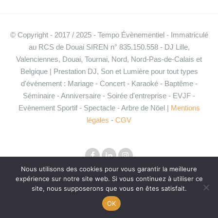
© Copyright - 2017 / 2025 - Tempo Évènementiel - Immatriculé
au RCS de Douai SIREN n° 835.150.558 - DJ Lille,
Valenciennes, Douai, Tournai, Nord, Nord-Pas-de-Calais et
Belgique | Prestation DJ, Son et Lumière pour tout types
d'évènement : Mariage - Concert - Karaoké - Baptême -
Séminaire - Anniversaire - Soirée d'entreprise - EVJF -
Evènement Sportif - Spectacle - Arbre de Nöel |
Mentions
légales
-
CGV
Nous utilisons des cookies pour vous garantir la meilleure
expérience sur notre site web. Si vous continuez à utiliser ce
site, nous supposerons que vous en êtes satisfait.
OK