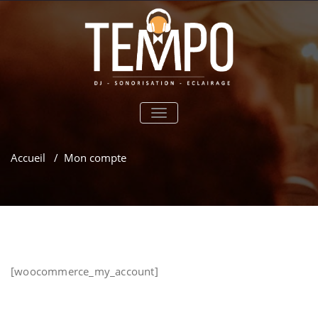
TOGGLE
NAVIGATION
Accueil
/
Mon compte
[woocommerce_my_account]