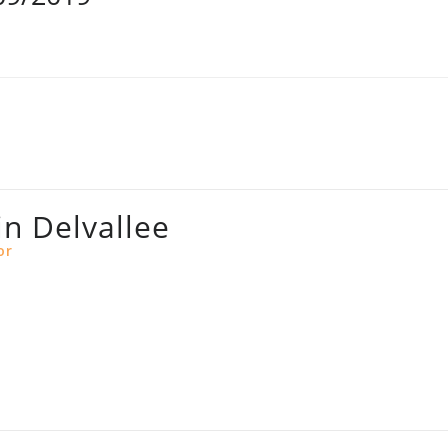
in Delvallee
or