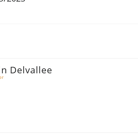
in Delvallee
or